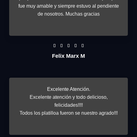
t
fue muy amable y siempre estuvo al pendiente
o
de nosotros. Muchas gracias
f
5
R





a
Felix Marx M
t
e
d
5
Excelente Atención.
o
Excelente atención y todo delicioso,
u
felicidades!!!!
t
Todos los platilloa fueron se nuestro agrado!!!
o
f
5