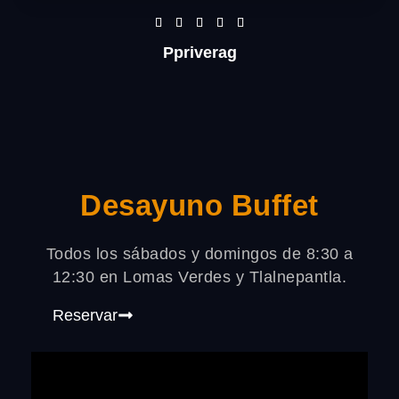
R





a
Ppriverag
t
e
d
5
o
u
Desayuno Buffet
t
o
Todos los sábados y domingos de 8:30 a
f
12:30 en Lomas Verdes y Tlalnepantla.
5
Reservar