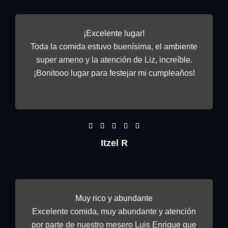
¡Excelente lugar!
Toda la comida estuvo buenísima, el ambiente
super ameno y la atención de Liz, increíble.
¡Bonitooo lugar para festejar mi cumpleaños!
R





a
Itzel R
t
e
d
5
Muy rico y abundante
o
Excelente comida, muy abundante y atención
u
por parte de nuestro mesero Luis Enrique que