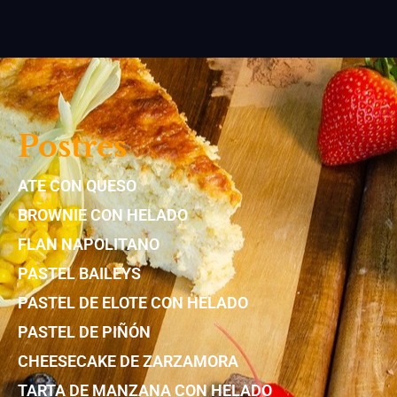
Postres
ATE CON QUESO
BROWNIE CON HELADO
FLAN NAPOLITANO
PASTEL BAILEYS
PASTEL DE ELOTE CON HELADO
PASTEL DE PIÑÓN
CHEESECAKE DE ZARZAMORA
TARTA DE MANZANA CON HELADO